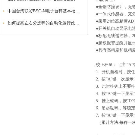
●全钢防撞设计，无
中国台湾联贸BSC-N电子台秤基本校正流程
●一体式传感器，充
●采用24位高精度AD
如何提高左右分选秤的自动化运行效率？
●开关机自动显示电
●标配无线遥控器，
●超载报警提醒并显
●具有高精度和低精
校正秤量：（注:“A
1. 开机自检时，按住
2. 按“A”键一次显示“C
3. 此时挂钩上不
4. 按“A”键一下显示“-
5. 挂上砝码，按“
6. 吊起砝码，等稳
7. 按“A”键一下显
（累计方法:每秤一次