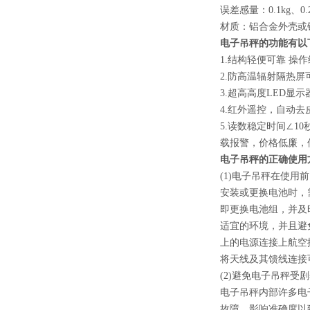
误差感量：0.1kg、0.2
材质：铝合金外壳或
电子吊秤的功能有以
1.结构轻便可靠 操
2.防高温辐射隔热屏
3.超高高度LED显示
4.红外遥控，自动去皮
5.读数稳定时间∠10秒
载报警，价格低廉，
电子吊秤的正确使用
(1)电子吊秤在使
安装或更换电池时，
即更换电池组，并及
适宜的环境，并且避
上的电源连接上航空
将天线及其馈线连接
(2)避免电子吊秤受
电子吊秤内部许多电
故障，影响准确度以