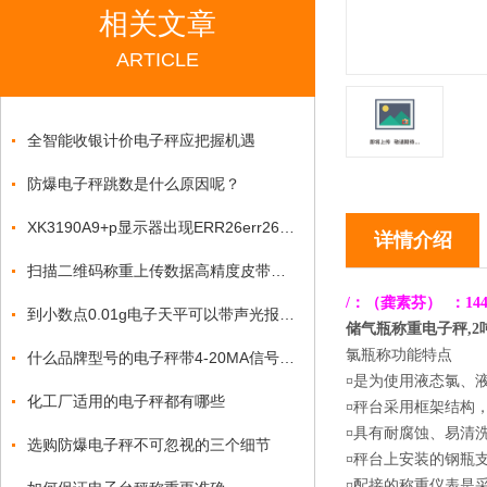
相关文章
ARTICLE
全智能收银计价电子秤应把握机遇
防爆电子秤跳数是什么原因呢？
XK3190A9+p显示器出现ERR26err26的问题？
详情介绍
扫描二维码称重上传数据高精度皮带秤操作流程
/
：
（龚素芬）
：1
4
到小数点0.01g电子天平可以带声光报警功能吗？
储气瓶称重电子秤,2
氯瓶称功能特点
什么品牌型号的电子秤带4-20MA信号输出功能?巨天仪器为您揭晓
¤是为使用液态氯、
化工厂适用的电子秤都有哪些
¤秤台采用框架结构
¤具有耐腐蚀、易清
选购防爆电子秤不可忽视的三个细节
¤秤台上安装的钢瓶
¤配接的称重仪表是