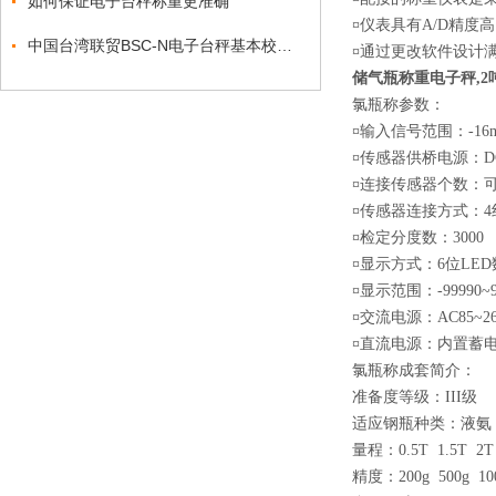
如何保证电子台秤称重更准确
¤仪表具有A/D精度
中国台湾联贸BSC-N电子台秤基本校正流程
¤通过更改软件设计
储气瓶称重电子秤,2
氯瓶称参数：
¤输入信号范围：-16m
¤传感器供桥电源：D
¤连接传感器个数：可接
¤传感器连接方式：4
¤检定分度数：3000
¤显示方式：6位LE
¤显示范围：-99990~9
¤交流电源：AC85~26
¤直流电源：内置蓄电池D
氯瓶称成套简介：
准备度等级：III级
适应钢瓶种类：液氨
量程：0.5T 1.5T 2T
精度：200g 500g 100