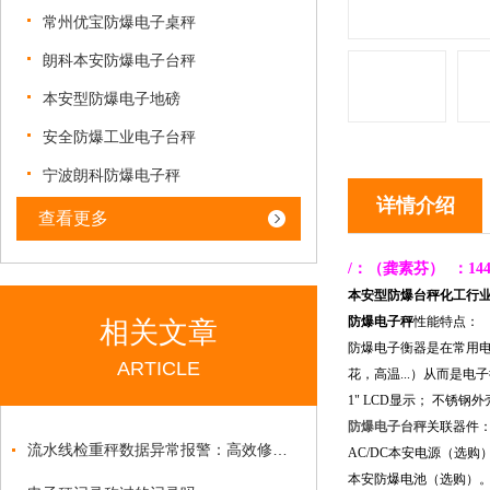
常州优宝防爆电子桌秤
朗科本安防爆电子台秤
本安型防爆电子地磅
安全防爆工业电子台秤
宁波朗科防爆电子秤
详情介绍
查看更多
/
：
（龚素芬）
：1
4
本安型防爆台秤化工行业电
防爆电子秤
性能特点：
相关文章
防爆电子衡器是在常用
ARTICLE
花，高温...）从而是
1" LCD显示； 不锈钢外壳（
防爆电子台秤
关联器件
流水线检重秤数据异常报警：高效修复与防控方案
AC/DC本安电源（选购
本安防爆电池（选购）