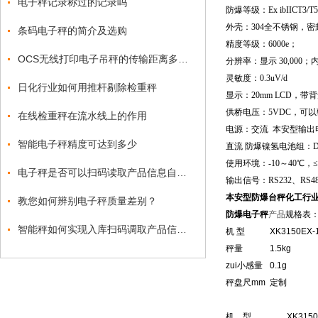
电子秤记录称过的记录吗
防爆等级：Ex ibIICT
外壳：
304
全不锈钢，密封
条码电子秤的简介及选购
精度等级：6000e；
OCS无线打印电子吊秤的传输距离多远？
分辨率：显示 30,000；内部
灵敏度：0.3uV/d
日化行业如何用推杆剔除检重秤
显示：20mm LCD，带
供桥电压：5VDC，可以
在线检重秤在流水线上的作用
电源：交流 本安型输出电源:A
智能电子秤精度可达到多少
直流 防爆镍氢电池组：DC7
使用环境：-10～40℃，≤
电子秤是否可以扫码读取产品信息自动称重？
输出信号：RS232、RS4
本安型防爆台秤化工行业电
教您如何辨别电子秤质量差别？
防爆电子秤
产品
规格表
智能秤如何实现入库扫码调取产品信息称重打印标签
机 型
XK3150EX-
秤量
1.5kg
zui小感量
0.1g
秤盘尺mm
定制
机 型
XK3150