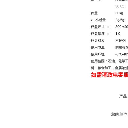
30KG
秤量
30kg
zui小感量
2g/5g
秤盘尺寸mm
300*40
秤盘厚度mm
1.0
秤盘材质
不锈钢
使用电源
防爆镍
使用环境
-5℃-4
使用范围：石油、化学
料，粮食加工，金属冶
如需请致电客
产品
您的单位