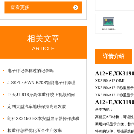
查看更多
相关文章
ARTICLE
详情介绍
电子秤记录称过的记录吗
A12+E,XK
XK3190-A12 OIML
J-SKY巨天WN-B20S智能电子秤原理
XK3190-A12
+E称重显
巨天JT-918身高体重秤校正视频如何操作
XK3190-A12
+E称重显
A12+E,XK
定制大型汽车地磅保持高速发展
基本功能：
高精度
A/D
转换，可读性
朗科XK3150-EX本安型显示器操作步骤
调用内码显示方便，替
检重秤怎样优化五金生产效率
特殊的软件，增强系统