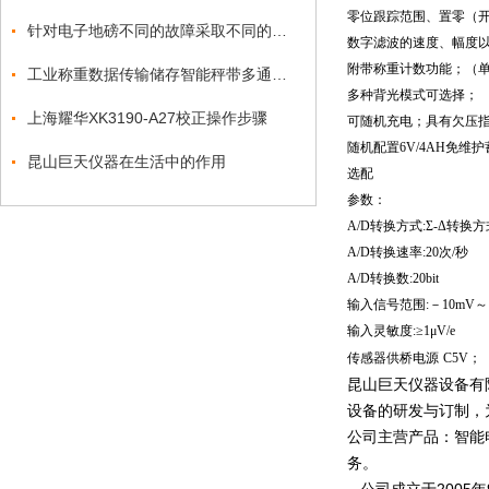
零位跟踪范围、置零（
针对电子地磅不同的故障采取不同的处理方式
数字滤波的速度、幅度
附带称重计数功能；（
工业称重数据传输储存智能秤带多通讯协议电子秤
多种背光模式可选择；
上海耀华XK3190-A27校正操作步骤
可随机充电；具有欠压
随机配置
6V/4AH
免维护
昆山巨天仪器在生活中的作用
选配
参数：
A/D
转换方式
:Σ-Δ
转换方
A/D
转换速率
:20
次
/
秒
A/D
转换数
:20bit
输入信号范围
:
－
10mV
～
输入灵敏度
:≥1μV/e
传感器供桥电源
C5V
；
昆山巨天仪器设备有
设备的研发与订制，
公司主营产品：智能
务。