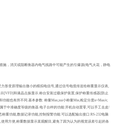
施，消灭或阻断衡器内电气线路中可能产生的引爆源(电气火花，静电
力形变原理输出微小的模拟电信号,通过信号电缆传送给称重显示仪表,
显示[VFD]和液晶点振显示.称台安装过载保护装置,保护称重传感器[防止
有所不同.基本参数: 称量Max;zui小称量Min;检定分度n=Max/e;
照国家标准属于中准确度等级的衡器.电子台秤的功能:开机自动置零,可以手工去皮/
称重功能,数据记录功能,控制报警功能.可以选配输出接口:RS-232电脑
快,使用方便,称重数据显示直观醒目,避免了因为认为的视觉误差引起的各