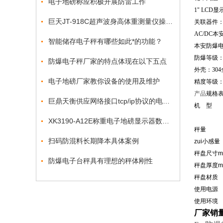
电子地磅称应积极开展防雷工作
1" LCD显
巨天JT-918C超声波身高体重测量仪操作视频
关联器件
AC/DC
智能储存电子秤有哪些如此*的功能？
本安防爆
防爆等级：E
防爆电子秤厂家的特点体现在以下五点
外壳：
304
电子地磅厂家教你设备的使用及维护
精度等级：60
产品
规格
巨鼎天衡供应网络接口tcp/ip协议的电子秤
机 型
XK3190-A12E称重电子地磅显示器数字不准
秤量
扫码防混料长期降本具体案例
zui小感量
秤盘尺寸m
防爆电子台秤具有理想的秤体刚性
秤盘厚度m
秤盘材质
使用电源
使用环境
厂家销