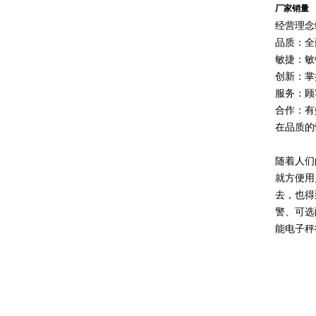
厂家销量
经营理念
品质：全
敏捷：敏
创新：掌
服务：顾
合作：有
在品质的
随着人们
就方便用
去，也得
警、可选
能电子秤