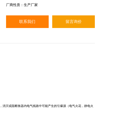
（IP67）； 防爆等级：Ex ib II CT4/CT5； 关联器
厂商性质：生产厂家
件： AC/DC本安电源（选购）；
联系我们
留言询价
，消灭或阻断衡器内电气线路中可能产生的引爆源（电气火花，静电火