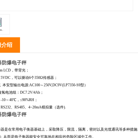
情介绍
科防爆电子秤
m LCD，带背光；
5VDC，可以驱动6个350Ω传感器；
本安型输出电源:AC100～250V,DC9V(LP7350-S9型）
氢电池组：DC7.2V/4Ah；
10～40℃，≤90%RH；
S232、RS485、4~20mA模拟量（选件).
科防爆电子秤
：
衡器是在常用电子衡器基础上，采取降压，限流，隔离，密封以及光缆通讯等多种措施
..）从而是电子衡器能安全可靠地在相应的危险区域中工作。