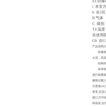
Ex 防
i 本安
b 在1
II 气体
C 级别，
T4 温度
在使用防
Gb 在
产品说
防爆电子
火花，高温
结构特
有单独的
进行称重操
极限过载].
分度值e/d
置零,交流
接口,打印
种误差.合