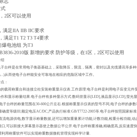
爆标志
方式
区，2区可以使用
满足IIA IIB IIC要求
，满足T1 T2 T3 T4要求
爆电池组 为T3
GB3836-2010版 新增的要求 防护等级，在1区，2区可以使用
明介绍
台秤是在常用电子衡器基础上，采取降压，限流，隔离，密封以及光缆通讯等多种措
...)从而使电子台秤能安全可靠地在相应的危险区域中工作。
点：
载荷称重台和连接立柱安装称重显示仪表.工作原理:电子台秤是利用电子应变元件受
作和显示称量结果.电子台秤有多种显示方式:数码管显示[LED],液晶显示[LCD],莹光
电子台秤的称量范围在30-600公斤左右.根据称重显示仪表的型号不同,电子台秤的参数和功能也
;准确度等级III;额定电压AC/DC;产品执行标准:GB/T7722-2005等.电子台秤按
/直流电源供电,数字显示称量数据,还可以增加重量累计功能,计数功能,检重分检功能,动态
接口,可以联接大屏幕显示器使之数据公平公开.电子台秤称重准确,精确度高,反应速度
理利用称重软件可以实现称重数据微机管理实现科学计量.