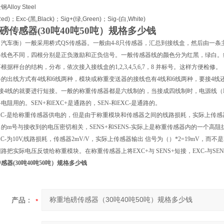
lloy Steel
ed)；Exc-(黑,Black)；Sig+(绿,Green)；Sig-(白,White)
磅传感器(30吨40吨50吨）规格多少钱
（汽车衡）一般采用桥式QS传感器。一般由4-8只传感器，汇总到接线盒，然后由一
线色不同，四根分别是正负激励和正负信号。一般传感器线的颜色分为红黑，绿白。红黑
根据秤台的结构，分布，依次接入接线盒的1,2,3,4,5,6,7，8 并标号。这样方便检修。
的出线方式有4线和6线两种，模块或称重变送器的接线也有4线和6线两种，要接4线
接4线的就要进行短接。一般的称重传感器都是六线制的，当接成四线制时，电源线（EXC-，
电阻用的。SEN+和EXC+是通路的，SEN-和EXC-是通路的。
EXC-是给称重传感器供电的，但是由于称重模块和传感器之间的线路损耗，实际上传
的m号与接收到的电压密切相关，SENS+和SENS-实际上是称重传感器内的一个
EXC-为10V,线路损耗，传感器2mV/V，实际上传感器输出 信号为（）*2=19mV，
路把实际电压反馈给称重模块。在称重传感器上将EXC+与 SENS+短接，EXC-与SE
感器(30吨40吨50吨）规格多少钱
产品：