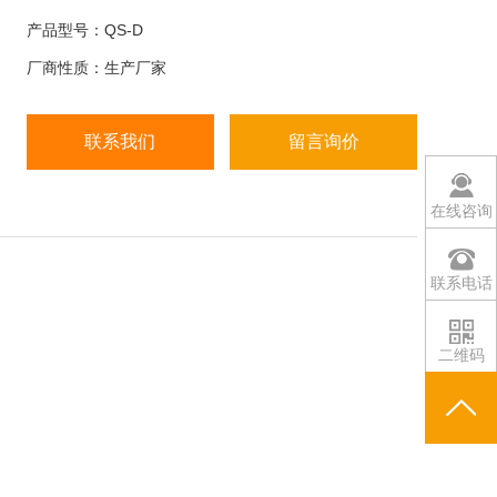
零点温度影响：±0.02%F.S/10℃ 输入阻抗：400±10Ω
产品型号：QS-D
输出阻抗：352±2Ω 绝缘电阻：≥5000M
厂商性质：生产厂家
联系我们
留言询价
在线咨询
联系电话
二维码