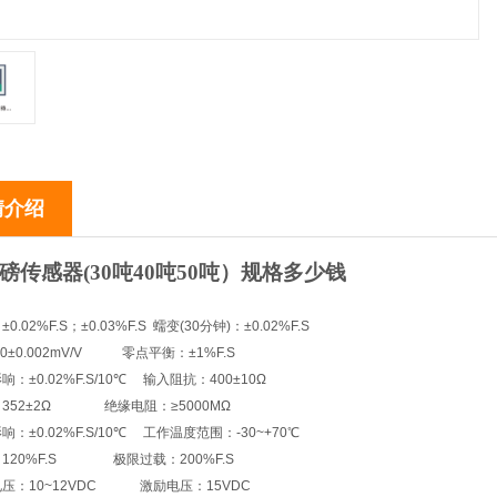
情介绍
磅传感器(30吨40吨50吨）规格多少钱
：
.02%F.S；±0.03%F.S 蠕变(30分钟)：±0.02%F.S
0±0.002mV/V 零点平衡：±1%F.S
：±0.02%F.S/10℃ 输入阻抗：400±10Ω
352±2Ω 绝缘电阻：≥5000MΩ
：±0.02%F.S/10℃ 工作温度范围：-30~+70℃
120%F.S 极限过载：200%F.S
压：10~12VDC 激励电压：15VDC