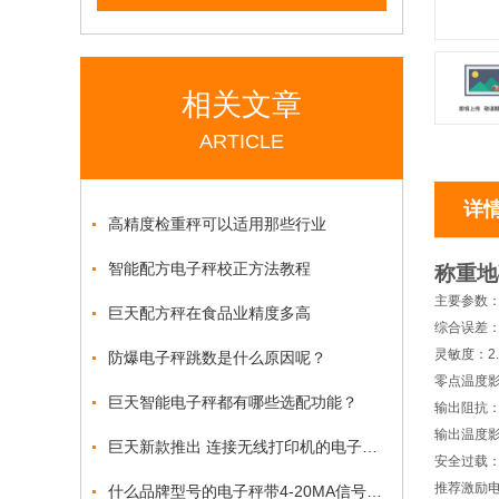
相关文章
ARTICLE
详
高精度检重秤可以适用那些行业
智能配方电子秤校正方法教程
称重地
主要参数
巨天配方秤在食品业精度多高
综合误差：±0
灵敏度：2.
防爆电子秤跳数是什么原因呢？
零点温度影响
巨天智能电子秤都有哪些选配功能？
输出阻抗：
输出温度影响
巨天新款推出 连接无线打印机的电子台秤AO919热销中
安全过载：
推荐激励电
什么品牌型号的电子秤带4-20MA信号输出功能?巨天仪器为您揭晓