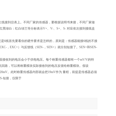
条主线接到仪表上。不同厂家的传感器，要根据说明书来接，不同厂家做
绿白：红白绿兰等分标表示V+、V-、S+、S- 对应依次接到接线盒
还是6线首先要看你的硬件要求是怎样的，原则是：传感器能接6线的不接
EXC+）与反馈线（SEN-，SEN+）就分别短接了。SEN+和SEN-
感器接收到的电压会小于供电电压。每个称重传感器都有一个mV/V的特
高阻抗回路，可以将称重模块实际接收到的电压反馈给称重模块。假设
而不是20mV。此时称重传感器内部就会把19mV作为 量程，前提是传感器必须
NS-短接，仅限于