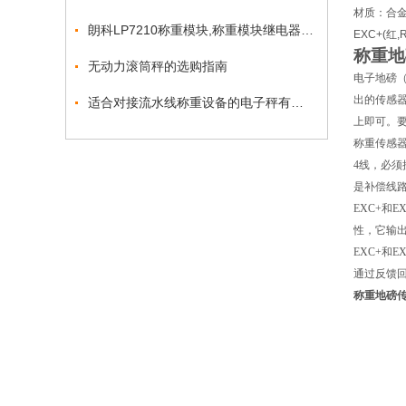
材质：合金钢A
朗科LP7210称重模块,称重模块继电器输出功能
EXC+(红,R
称重地
无动力滚筒秤的选购指南
电子地磅
出的传感器
适合对接流水线称重设备的电子秤有哪些
上即可。要
称重传感器
4线，必须
是补偿线路
EXC+和
性，它输出
EXC+和
通过反馈回
称重地磅传